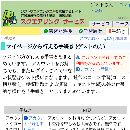
ゲストさん：
ログ
ト登録
サービス
コース
演習と進捗
学習履歴
手続き
> 手続き
スマホ版へ
|
Q&A
|
用語集
マイページから行える手続き (ゲストの方)
ゲストの方が行える手続きをまと
アカウント登録してのご
めています。 アカウントをお持
利用をお奨めしています。
アカウント登録へ
ちでも、まだログインされていな
い状態はゲスト扱いになります。 通常のコース学習(コース
切り替え、模擬問題による演習、テキスト学習)以外の付帯
的な操作を「手続き」としてまとめています。
手続き
内容
アカウン
アカウン
アカウントをお持ちでない方が、アカウン
トやコー
ト登録を申
ト登録を申し込む手続きです。無料です。
スの申し
し込む
メールアドレスとお名前を登録すると、利