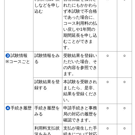
しなどを申し
れたにもかかわら
込む
ず本試験で不合格
であった場合に、
コース利用料の払
い戻しや1年間の
期間延長を申し込
むことができま
す。
試験情報
試験情報をみ
受験結果を登録い
○
○
※コースごと
る
ただいた場合、そ
の内容を参照でき
ます。
試験結果を登
本試験を受験され
○
○
録する
ましたら、是非、
結果を登録くださ
い。
手続き履歴
手続き履歴を
申請手続きと事務
○
○
みる
局の対応の履歴を
確認できます。
利用料支払状
支払が発生した手
○
○
況をみる
続きについて対応