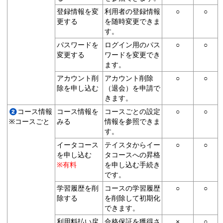
登録情報を変
利用者の登録情報
○
○
更する
を随時変更できま
す。
パスワードを
ログイン用のパス
○
○
変更する
ワードを変更でき
ます。
アカウント削
アカウント削除
○
○
除を申し込む
（退会）を申請で
きます。
コース情報
コース情報を
コースごとの設定
○
○
※コースごと
みる
情報を参照できま
す。
イータコース
テイスタからイー
○
○
を申し込む
タコースへの昇格
※有料
を申し込む手続き
です。
学習履歴を削
コースの学習履歴
○
○
除する
を削除して初期化
できます。
利用料払い戻
合格保証を獲得さ
×
○