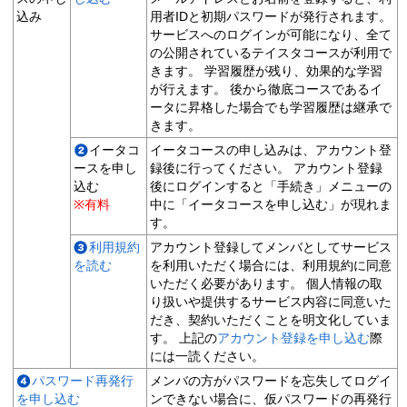
込み
用者IDと初期パスワードが発行されます。
サービスへのログインが可能になり、全て
の公開されているテイスタコースが利用で
きます。 学習履歴が残り、効果的な学習
が行えます。 後から徹底コースであるイ
ータに昇格した場合でも学習履歴は継承で
きます。
イータコ
イータコースの申し込みは、アカウント登
ースを申し
録後に行ってください。 アカウント登録
込む
後にログインすると「手続き」メニューの
※有料
中に「イータコースを申し込む」が現れま
す。
利用規約
アカウント登録してメンバとしてサービス
を読む
を利用いただく場合には、利用規約に同意
いただく必要があります。 個人情報の取
り扱いや提供するサービス内容に同意いた
だき、契約いただくことを明文化していま
す。 上記の
アカウント登録を申し込む
際
には一読ください。
パスワード再発行
メンバの方がパスワードを忘失してログイ
を申し込む
ンできない場合に、仮パスワードの再発行