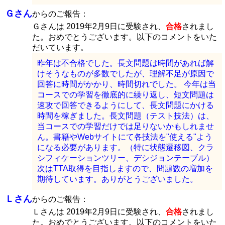
Ｇさん
からのご報告：
Ｇさんは 2019年2月9日に受験され、
合格
されまし
た。おめでとうございます。以下のコメントをいた
だいています。
昨年は不合格でした。長文問題は時間があれば解
けそうなものが多数でしたが、理解不足が原因で
回答に時間がかかり、時間切れでした。 今年は当
コースでの学習を徹底的に繰り返し、短文問題は
速攻で回答できるようにして、長文問題にかける
時間を稼ぎました。長文問題（テスト技法）は、
当コースでの学習だけでは足りないかもしれませ
ん。書籍やWebサイトにて各技法を"使える"よう
になる必要があります。（特に状態遷移図、クラ
シフィケーションツリー、デシジョンテーブル）
次はTTA取得を目指しますので、問題数の増加を
期待しています。ありがとうございました。
Ｌさん
からのご報告：
Ｌさんは 2019年2月9日に受験され、
合格
されまし
た。おめでとうございます。以下のコメントをいた