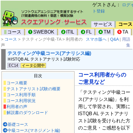
ゲストさん：
ログ
ト登録
サービス
コース
コース
SWEBOK
ITIL
FL
TM
TA
>
コース
> テスティング中級-TA > 利用者の
スマホ版へ
|
Q&A
|
用語
声
集
テスティング中級コース(アナリシス編)
※ISTQB AL テストアナリスト試験対応
EC14
イータ公開中
コース利用者からの
目次
ご意見など
コース概要
テストアナリスト試験の概要
「テスティング中級コー
コース利用手順
ス(アナリシス編)」を利
コース利用状況
用して学習され、実際に
利用者の声
解説書のダウンロード
ISTQB AL テストアナリ
スト試験を受けられた方
基礎コース
のご意見・ご感想を以下
中級コース(マネジメント編)