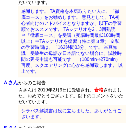
だいています。
感謝します。 TA資格を本気取りたい人に、「徹
底コース」をお勧めします。 意見として、TA初
心者向けのアドバイスとなりますが、以下の学習
順でおススメです。 TAシナリオを2，3回熟読
⇒「徹底コース」を受講（受講時間最低100時間
以上）⇒TAシナリオを復習（特に第３章） ※私
の学習時間は、「162時間03分」です。 ※豆知
識：受験生の母語が日本語でない場合に、試験時
間の延長申請も可能です （180min⇒270min）
再度、スクエアリングに心から感謝致します。 以
上です。
Ａさん
からのご報告：
Ａさんは 2019年2月9日に受験され、
合格
されまし
た。おめでとうございます。以下のコメントをいた
だいています。
シラバス解説書は役に立ちました。ありがとうご
ざいます。