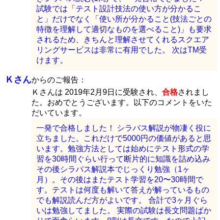
試験では「テスト設計技法の使い方が分かるこ
と」だけでなく「使い所が分かること(技法ごとの
特徴を理解して適切なものを選べること)」も要求
されるため、きちんと理解させてくれるスクエア
リングサービスは非常に有用でした。 次はTM受
けます。
Ｋさん
からのご報告：
Ｋさんは 2019年2月9日に受験され、
合格
されまし
た。おめでとうございます。以下のコメントをいた
だいています。
一発で合格しました！ シラバス解説が物凄く役に
立ちました。これだけで5000円の価値があると思
います。勉強方法としては始めにテスト形式の学
習を30時間ぐらい行って断片的に知識を詰め込み
その後シラバス解説本でじっくり勉強（1ヶ
月）。その後はまたテスト学習を20〜30時間で
す。テストは何度も解いて答えが解っているもの
でも解説読んだ方がよいです。 合計で3ヶ月ぐら
いは勉強してました。 実際の試験は長文問題ばか