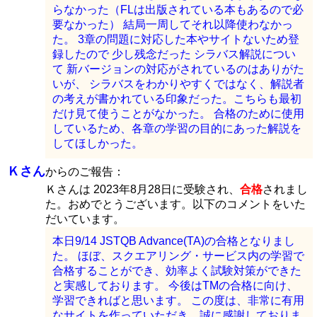
らなかった（FLは出版されている本もあるので必
要なかった） 結局一周してそれ以降使わなかっ
た。 3章の問題に対応した本やサイトないため登
録したので 少し残念だった シラバス解説につい
て 新バージョンの対応がされているのはありがた
いが、 シラバスをわかりやすくではなく、解説者
の考えが書かれている印象だった。こちらも最初
だけ見て使うことがなかった。 合格のために使用
しているため、各章の学習の目的にあった解説を
してほしかった。
Ｋさん
からのご報告：
Ｋさんは 2023年8月28日に受験され、
合格
されまし
た。おめでとうございます。以下のコメントをいた
だいています。
本日9/14 JSTQB Advance(TA)の合格となりまし
た。 ほぼ、スクエアリング・サービス内の学習で
合格することができ、効率よく試験対策ができた
と実感しております。 今後はTMの合格に向け、
学習できればと思います。 この度は、非常に有用
なサイトを作っていただき、誠に感謝しておりま