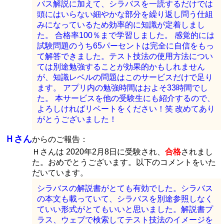
バス解説に加えて、シラバスを一読するだけでは
頭にはいらない細やかな部分を繰り返し問う仕組
みになっているため効率的に知識が定着しまし
た。 合格率100％まで学習しました。 感覚的には
試験問題のうち65パーセントは完全に自信をもっ
て解答できました。テスト技法の使用方法につい
ては別途勉強することが効果的かもしれません
が、知識レベルの問題はこのサービスだけで足り
ます。 アプリ内の勉強時間はおよそ33時間でし
た。 本サービスを他の受験生にも紹介するので、
よろしければリベートをください！笑 改めてあり
がとうございました！
Ｈさん
からのご報告：
Ｈさんは 2020年2月8日に受験され、
合格
されまし
た。おめでとうございます。以下のコメントをいた
だいています。
シラバスの解説書がとても有効でした。シラバス
の本文も載っていて、シラバスを別途参照しなく
ていい形式がとてもいいと思いました。解説書プ
ラス、ウェブで検索してテスト技法のイメージを