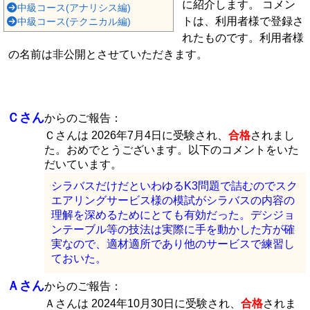
に紹介します。 コメン
中級コース(アナリシス編)
トは、利用者様で登録さ
中級コース(テクニカル編)
れたものです。利用者様
の名前は非公開とさせていただきます。
Ｃさん
からのご報告：
Ｃさんは 2026年7月4日に受験され、
合格
されまし
た。おめでとうございます。以下のコメントをいた
だいています。
シラバスだけだといわゆるK3問題で詰むのでスク
エアリングサービス様の模試がシラバスの内容の
理解を深めるためにとても有効だった。デシジョ
ンテーブル等の技法は実際に手を動かした方が確
実なので、適材適所であり他のサービスで練習し
ておいた。
Ａさん
からのご報告：
Ａさんは 2024年10月30日に受験され、
合格
されま