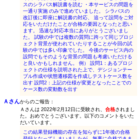
スのシラバス解説書を読む ・本サービスの問題を
一通り実施 のみで進めていました。 シラバスの
改訂後に即座に解説書の対応、 追って設問をご対
応をいただけたことが合格の要因となったと思い
ます。 迅速な対応本当にありがとうございまし
た。 試験の中では複数の質問に跨って同じプロジ
ェクト背景が使われていたりすることが今回の試
験の中では多い印象でした。 今後のサービス内の
設問でもそのような背景の問題も考慮いただける
と良いかもしれません。 例） 設問1：あるプロジ
ェクトの仕様を説明された上で、デシジョンテー
ブル作成や状態遷移図を作成しテストケース数を
出す 設問2：上記の仕様が変更となったことでの
ケース数の変動数を出す
Ａさん
からのご報告：
Ａさんは 2022年2月12日に受験され、
合格
されまし
た。おめでとうございます。以下のコメントをいた
だいています。
この結果登録機能の存在を知らずに1年後の合格
登録となってしまいましたが、無事に合格できま