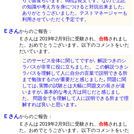
りで面食らいます。8割は長文です。なので上記
の知識や考え方を身につけると対抗出来ました。
ありがとうございました。テストマネージャーも
利用させていただく予定です。
Ｅさん
からのご報告：
Ｅさんは 2019年2月9日に受験され、
合格
されまし
た。おめでとうございます。以下のコメントをいた
だいています。
このサービス全体に関してですが､ 解説つきのシ
ラバスが非常に役に立ちました。 この解説つきシ
ラバスを理解して人に自分の言葉で説明できる所
まで勉強するのが重要だと感じました｡ 問題に関
しては､実際の試験とは大幅に問題文の長さが違
いますが､基本的な考え方は同じだと感じまし
た。 問題全てを理解して人に説明できる所まで理
解すれば良いと思います｡
Ｅさん
からのご報告：
Ｅさんは 2019年2月9日に受験され、
合格
されまし
た。おめでとうございます。以下のコメントをいた