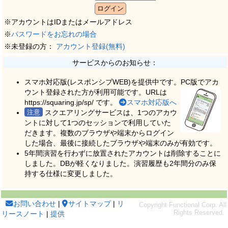
※アカウントはIDまたはメールアドレス
※
パスワードをお忘れの場合
※未登録の方：
アカウント登録(無料)
サービスからのお知らせ：
スマホ対応版(レスポンシブWEB)を提供中です。PC版でアカ
ウント登録された方が利用可能です。
URLは
https://squaring.jp/sp/ です。
スマホ対応版へ
スクエアリングサービスは、1つのアカウ
ントに対して1つのセッションで利用していた
だきます。複数のブラウザや端末からログイン
した場合、最後に接続したブラウザや端末のみが有効です。
5年間演習を行わずに放置されたアカウントは削除することに
しました。DBが軽くなりました。演習履歴も2年間分のみ保
持する仕様に変更しました。
お問い合わせ
|
サイトマップ
|
リ
リースノート
|
提供