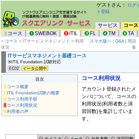
ゲストさん：
ログ
ト登録
サービス
コース
コース
SWEBOK
ITIL
FL
TM
TA
>
コース
> ITサービスマネジメント > 利用
スマホ版へ
|
Q&A
|
用語
状況
集
ITサービスマネジメント基礎コース
※ITIL Foundation 試験対応
EC02
イータ公開中
コース利用状況
目次
コース概要
アカウント登録されたメ
ITIL Foundation試験の概要
ンバについて、コースの
コース利用手順
利用状況(利用者数と演
コース利用状況
習回数)を集計していま
利用者の声
す。
テイスタ
イータ
合格者数
演習回数